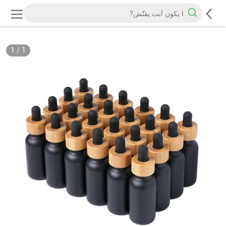
1
/
1