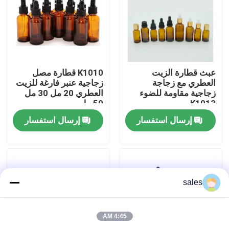
جولة في المصنع
ضبط الجودة
عبث قطارة الزيت
K1010 قطارة مصل
العطري مع زجاجة
زجاجية عنبر فارغة للزيت
زجاجية مقاومة للضوء
العطري 20 مل 30 مل
اتصل بنا
K1013
50 مل
إرسال استفسار
إرسال استفسار
أخبار
القضايا
sales
بخاخ مضخة العطور
4:45 AM
بخاخ مضخة الزناد