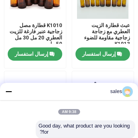
جولة في المصنع
عبث قطارة الزيت
K1010 قطارة مصل
العطري مع زجاجة
زجاجية عنبر فارغة للزيت
ضبط الجودة
زجاجية مقاومة للضوء
العطري 20 مل 30 مل
K1013
50 مل
إرسال استفسار
إرسال استفسار
اتصل بنا
أخبار
sales
القضايا
9:38 AM
بخاخ مضخة العطور
Good day, what product are you looking 
for?
K1011 برطمان زجاجات
K1003 عبوات قطارة
بخاخ مضخة الزناد