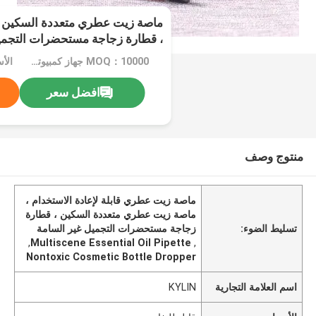
ماصة زيت عطري متعددة السكين قا
، قطارة زجاجة مستحضرات التجميل غي
MOQ：10000 جهاز كمبيوتر شخصى
الأ
افضل سعر
منتوج وصف
ماصة زيت عطري قابلة لإعادة الاستخدام ،
ماصة زيت عطري متعددة السكين ، قطارة
تسليط الضوء:
زجاجة مستحضرات التجميل غير السامة
,
Multiscene Essential Oil Pipette
,
Nontoxic Cosmetic Bottle Dropper
اسم العلامة التجارية
KYLIN