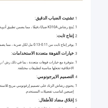
تشتيت الضباب الدقيق
:
يُنتج رشاش K310A ضبابًا دقيقًا ، مما يضمن تطبيق أدوية الفم وغيرها من الصيغ السائلة بشكل متساوٍ ولطيف.
إنتاج ثابت
:
يوفر إنتاج ثابت من 0.11-0.13 مل لكل ضربة ، مما يضمن التوزيع الدقيق والمتحكم فيه.
خيارات الفوهة متعددة الاستخدامات
:
متوفرة مع خيارات فوهات متعددة ، بما في ذلك رش / رش 
الاختلافية تجعلها مناسبة لتطبيقات مختلفة.
التصميم الايرجونومي
:
يحتوي رشاش الزناد على تصميم إرغونومي مريح للاستخدام
إصبعين لتناسب تفضيلات المستخدم.
إغلاق مضاد للأطفال
: