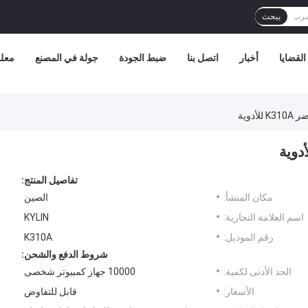
يبحث
القضايا
أخبار
اتصل بنا
ضبط الجودة
جولة في المصنع
معلو
دوية
تفاصيل المنتج:
مكان المنشأ:
الصين
اسم العلامة التجارية:
KYLIN
رقم الموديل:
K310A
شروط الدفع والشحن:
الحد الأدنى لكمية:
10000 جهاز كمبيوتر شخصى
الأسعار:
قابل للتفاوض