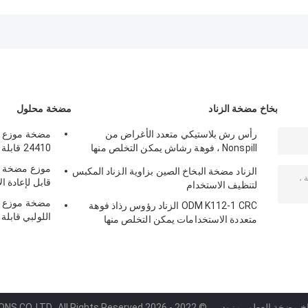
موثوق به
قطعة لسهولة
للسيارات
التعامل
بخاخ مضخة الزناد
مضخة محلول
رأس رش بلاستيكي متعدد الأغراض من
Nonspill ، فوهة رشاش يمكن التخلص منها
24410 قابلة لإعادة التدوير K205
K111-1
موزع مضخة غس
الزناد مضخة البخاخ الصين بزاوية الزناد المكبس
قابل لإعادة ا
لتنظيف الاستخدام
مضخة موزع مح
ODM K112-1 CRC الزناد رؤوس رذاذ فوهة
اللولبي قابلة
متعددة الاستخدامات يمكن التخلص منها
خاخ مضخة العطور مزود.
© 2022 - 2026 NINGBO KYLIN PACKAGING SOLUTIONS CO.,LTD.. All Rights Reserved.