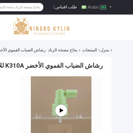
طلب اقتباس
|
Arabic
منزل
المنتجات
بخاخ مضخة الزناد
رشاش الضباب الفموي الأخضر K310A للأ
رشاش الضباب الفموي الأخضر K310A للأدوية