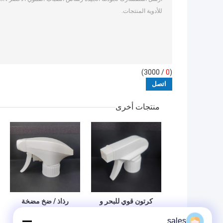
/ 3000)
0
(
منتجات أخرى
كرتون قوي للبحر و
رذاذ / ضخ مضخة
MOQ 10000pcs
محرك التيار رذاذ
sales
قاذف رذاذ روسيا
B2B المشترين حزمة