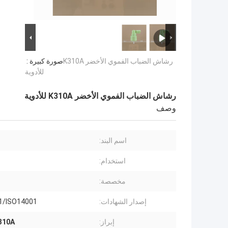
رشاش الضباب الفموي الأخضر K310A
صورة كبيرة :
للأدوية
رشاش الضباب الفموي الأخضر K310A للأدوية
وصف
اسم البند:
استخدام:
مخصصة:
إصدار الشهادات:
1/ISO14001
إبراز:
K310A رذاذ الضباب