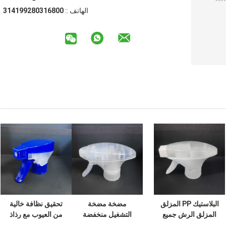
الهاتف ::
008613082991413
البلاستيك PP المزلق
مضخة مضخة
تحقيق نظافة خالية
المزلق الرش جميع
التشغيل منخفضة
من العيوب مع رذاذ
الألوان اختيار مع أداء
الجودة مع 10000
إطلاق الزناد