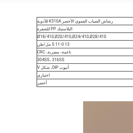
رشاش الضباب الفموي الأخضر K310A للأدوية
البلاستيك PP للشفرة
Ø18/410,Ø20/410,Ø24/410,Ø28/410
0.11-0.13 مل/طن
ناعمة، مضربة، CRC
304SS، 316SS
أنبوب DIP، شكل V
اختياري
أخضر