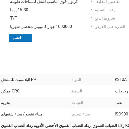
تفاصيل التغليف:
كرتون قوي مناسب للنقل لمسافات طويلة
وقت التسليم:
15-30 يوما
شروط الدفع:
T/T
القدرة على العرض:
1000000 جهاز كمبيوتر شخصى شهريا
اتصل
K310A
المواد:
PP البلاستيك للمشغل
زجاجات
السمة:
CRC ممكن
نعم..
العينات:
بحرية
ISO900
ميناء تسليم:
ميناء نينغبو / ميناء شنغهاي
 الفموي
,
رذاذ الضباب الفموي الأخضر
,
الأدوية رذاذ الضباب الفموي