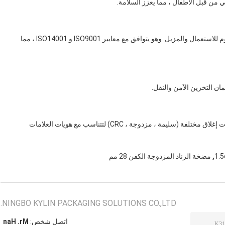
ي من قبل الأطفال ، مما يعزز السلامة.
مصنوع من بلاستيك البولي بروبيلين (PP) القوي ، المقاوم للاستعمال والمزيل. وهو يتوافق مع معايير ISO9001 و ISO14001 ، مما
ن التخزين الآمن والنقل.
المتوفرة باللون الأخضر ، يمكن تخصيص الرذاذ مع خيارات إغلاق مختلفة (سليمة ، مزدوجة ، CRC) لتتناسب مع هويات العلامات
,
مضخة الزناد المزدوجة الكفن 28 مم
NINGBO KYLIN PACKAGING SOLUTIONS CO.,LTD.
اتصل شخص:
Mr. Han