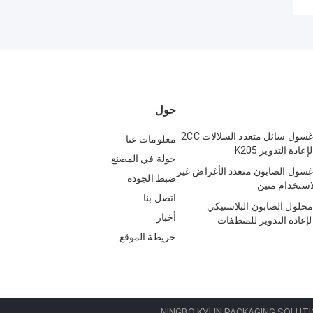
حول
مضخة موزع غسول سائل متعدد السلالات 2CC
معلومات عنا
جولة في المصنع
ول الصابون متعدد الأغراض غير
ضبط الجودة
لاستخدام متين
اتصل بنا
لول الصابون البلاستيكي
أخبار
 لإعادة التدوير للمنظفات
خريطة الموقع