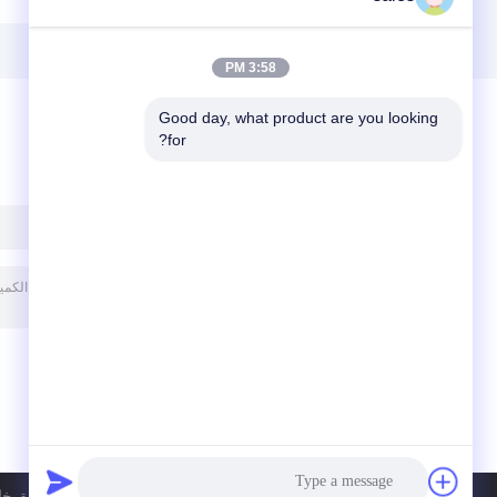
BPF إغلاق
500pcs / كرتون
3:58 PM
Good day, what product are you looking 
for?
ترك رسالة
سياسة الخصوصية
| الصين جيّد جودة ب