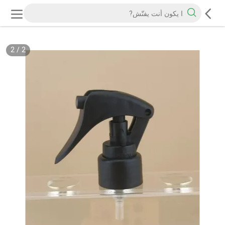
2
/
2