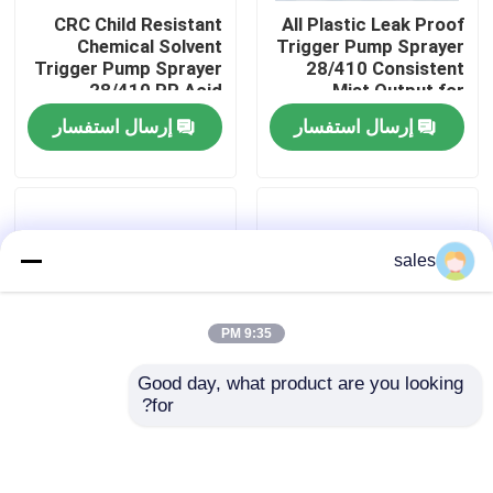
CRC Child Resistant
All Plastic Leak Proof
Chemical Solvent
Trigger Pump Sprayer
جولة في المصنع
Trigger Pump Sprayer
28/410 Consistent
28/410 PP Acid
Mist Output for
Resistant for
Household Cleaning
إرسال استفسار
إرسال استفسار
ضبط الجودة
Industrial Cleaning
Bottles
اتصل بنا
sales
أخبار
9:35 PM
القضايا
Good day, what product are you looking 
for?
رذاذ الزناد 28/400
رشاش الزناد 28/400
بخاخ مضخة العطور
28/410 PP فوهة
28/410 رشاش الزناد
بلاستيكية سائلة رذاذ
البلاستيكي التنظيف
الزناد لتنظيف المطبخ
الزراعي والحديقة
بخاخ مضخة الزناد