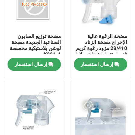
مضخة الرغوة عالية
مضخة توزيع الصابون
الإخراج مضخة الزناد
الصناعية الجديدة مضخة
28/410 مزود رغوة كريم
لوشن بلاستيكية مخصصة
غني لمنتجات تنظيف بلاط
K201-4
الحمام
إرسال استفسار
إرسال استفسار
المنزل
منتجات
معلومات عنا