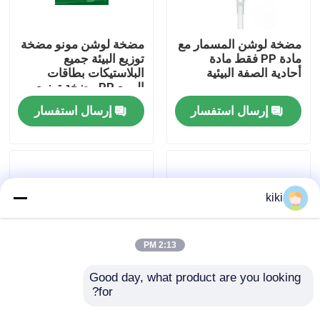
مضخة لوشن المسمار مع
مضخة لوشن مونو مضخة
مادة PP فقط مادة
توزيع البيئة جميع
أحادية الصفة البيئية
البلاستيكات بطاقات
الربيع PP مضخة توزيع
إرسال استفسار
إرسال استفسار
kiki
المنزل
2:13 PM
منتجات
Good day, what product are you looking 
for?
24/410 28/410 ملونة
الصديق للبيئة 28/410
مخصصة عالية جميع
إعادة تدوير جميع
معلومات عنا