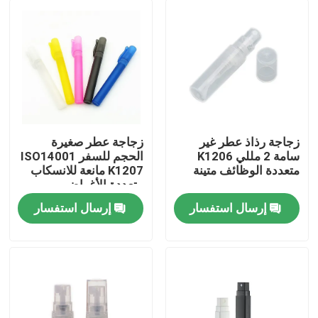
زجاجة رذاذ عطر غير
زجاجة عطر صغيرة
سامة 2 مللي K1206
الحجم للسفر ISO14001
متعددة الوظائف متينة
K1207 مانعة للانسكاب
متعددة الأغراض
إرسال استفسار
إرسال استفسار
المنزل
منتجات
معلومات عنا