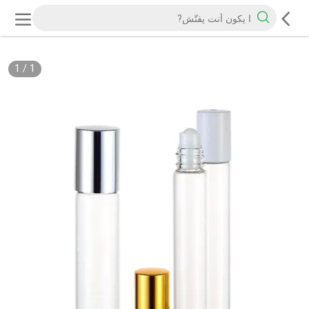
1
/
1