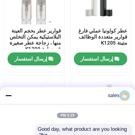
جولة في المصنع
عطر كولونيا عملي فارغ
قوارير عطر بحجم العينة
ضبط الجودة
قوارير متعددة الوظائف
البلاستيكية يمكن التخلص
متينة K1205
منها ، زجاجة عطر صغيرة
غير سامة K1209
اتصل بنا
إرسال استفسار
إرسال استفسار
أخبار
القضايا
sales
بخاخ مضخة العطور
3:19 PM
Good day, what product are you looking 
بخاخ مضخة الزناد