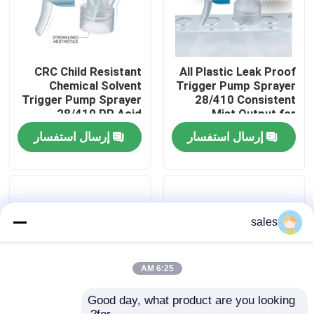
CRC Child Resistant
All Plastic Leak Proof
Chemical Solvent
Trigger Pump Sprayer
Trigger Pump Sprayer
28/410 Consistent
28/410 PP Acid
Mist Output for
Resistant for
Household Cleaning
إرسال استفسار
إرسال استفسار
Industrial Cleaning
Bottles
المنزل
sales
منتجات
6:25 AM
Good day, what product are you looking 
معلومات عنا