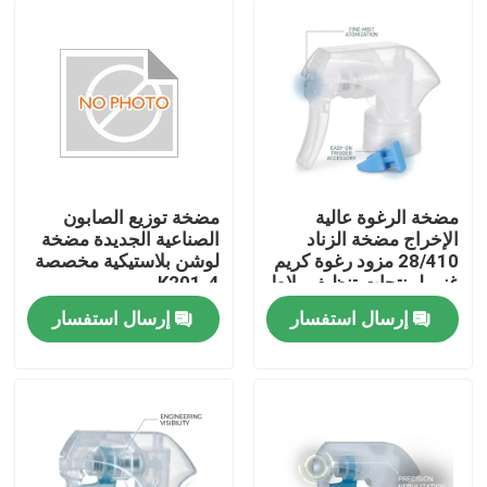
مضخة الرغوة عالية
مضخة توزيع الصابون
الإخراج مضخة الزناد
الصناعية الجديدة مضخة
28/410 مزود رغوة كريم
لوشن بلاستيكية مخصصة
غني لمنتجات تنظيف بلاط
K201-4
الحمام
إرسال استفسار
إرسال استفسار