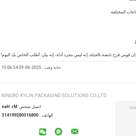
اجات المختلفة.
.
ن قوس قزح نابضة بالحياة، إنه ليس مجرد أداة، إنه بيان. أطلب الخاص بك اليوم!
حانة وقت : 2025-06-09 15:06:54
NINGBO KYLIN PACKAGING SOLUTIONS CO.,LTD.
اتصل شخص:
Mr. Han
الهاتف ::
008613082991413