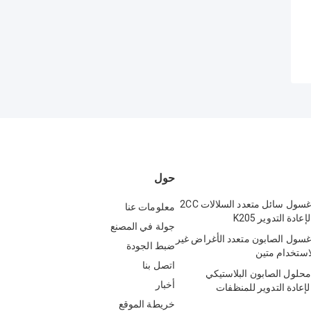
حول
مضخة موزع غسول سائل متعدد السلالات 2CC
معلومات عنا
جولة في المصنع
ول الصابون متعدد الأغراض غير
ضبط الجودة
لاستخدام متين
اتصل بنا
لول الصابون البلاستيكي
أخبار
 لإعادة التدوير للمنظفات
خريطة الموقع