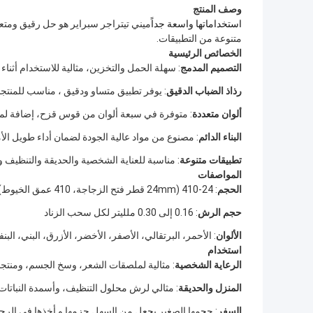
وصف المنتج
استخداماتها واسعة جداً
ميني تيتراجر سبراير هو حل رقيق ومتعد
متنوعة من التطبيقات.
الخصائص الرئيسية
التصميم المدمج
: سهلة الحمل والتخزين، مثالية للاستخدام أثناء 
رذاذ الضباب الدقيق
: يوفر تطبيق متساو ودقيق ، مناسب للمنتج
ألوان متعددة
: متوفرة في سبعة ألوان من قوس قزح، إضافة لمسة
البناء الدائم
: مصنوع من مواد عالية الجودة لضمان أداء طويل الأم
تطبيقات متنوعة
: مناسبة للعناية الشخصية والحديقة والتنظيف و
المواصفات
الحجم
: 24-410 (24mm قطر فتح الزجاجة، 410 عمق الخيوط)
حجم الرش
: 0.16 إلى 0.30 ملليتر لكل سحب الزناد
الألوان
: الأحمر، البرتقالي، الأصفر، الأخضر، الأزرق، البني، الب
استخدام
الرعاية الشخصية
: مثالية لملصقات الشعر، وسخ الجسم، ومنتجا
المنزل والحديقة
: مثالي لرش محلول التنظيف، وأسمدة النباتا
السفر
: حجمها الصغير يجعل من السهل حزمها و أخذها في الرح