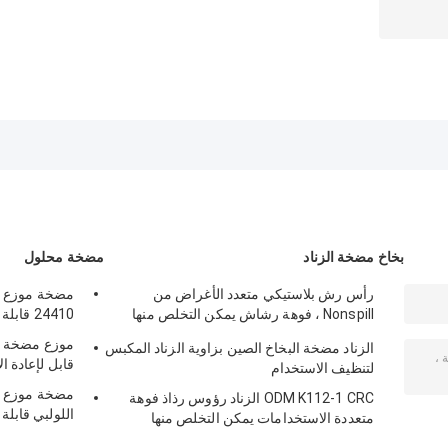
بخاخ مضخة الزناد
مضخة محلول
رأس رش بلاستيكي متعدد الأغراض من
Nonspill ، فوهة رشاش يمكن التخلص منها
24410 قابلة لإعادة التدوير K205
K111-1
موزع مضخة غس
الزناد مضخة البخاخ الصين بزاوية الزناد المكبس
قابل لإعادة ا
لتنظيف الاستخدام
مضخة موزع مح
ODM K112-1 CRC الزناد رؤوس رذاذ فوهة
اللولبي قابلة
متعددة الاستخدامات يمكن التخلص منها